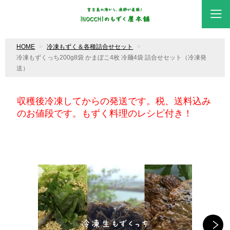
HOME
冷凍もずく＆各種詰合せセット
冷凍もずくっち200g8袋 かまぼこ4枚 冷麺4袋 詰合せセット（冷凍発
送）
収穫後冷凍してからの発送です。税、送料込み
のお値段です。もずく料理のレシピ付き！